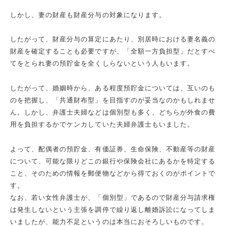
しかし、妻の財産も財産分与の対象になります。
したがって、財産分与の算定にあたり、別居時における妻名義の
財産を確定することも必要ですが、「全額一方負担型」だとすべ
てをとられ妻の預貯金を全くしらないという人もいます。
したがって、婚姻時から、ある程度預貯金については、互いのも
のを把握し、「共通財布型」を目指すのが妥当なのかもしれませ
ん。しかし、弁護士夫婦などは個別型も多く、どちらが外食の費
用を負担するかでケンカしていた夫婦弁護士もいました。
よって、配偶者の預貯金、有価証券、生命保険、不動産等の財産
について、可能な限りどこの銀行や保険会社にあるかを特定する
こと、そのための情報を郵便物などから得ておくのがポイントで
す。
なお、若い女性弁護士が、「個別型」であるので財産分与請求権
は発生しないという主張を調停で繰り返し離婚訴訟になってしま
いましたが、能力不足というのは本当におそろしいものです。