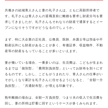
共働きの結城青人さんと妻の礼子さんは、ともに高額所得者で
す。礼子さんは青人さんの退職直前に離婚を要求し財産分与を要
求してきましたが、礼子さんもそれなりの財産で通算するとイー
ブンになりそうですがどうなるのでしょうか。
まず、特に大企業の正社員、公務員、医師、弁護士等は預金や不
動産以外にも財産があることが多く、有価証券、収益物件、不動
産等の財産をもっていることが多いといえます。
妻が働いている場合、一番多いのは、生活費は、こどもが生まれ
るまでは「個別型」「費用別負担型」といってお財布を別々にす
るものです。しかし、こどもがうまれたり、青人さんの仕事がい
そがしくなり家計を礼子さんに任せるようになると、「全額一方
負担型」、「共通財布型」が増える印象です。
熟年離婚の場合は、全額一方負担型、つまり夫の収入で生活費を
回し、妻の所得は貯蓄に回すというケースが多くみられます。