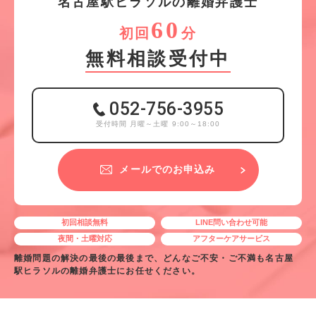
名
古
屋
駅
ヒ
ラ
ソ
ル
の離婚弁護士
60
初回
分
無料相談受付中
052-756-3955
受付時間 月曜～土曜 9:00～18:00
メールでのお申込み
初回相談無料
LINE問い合わせ可能
夜間・土曜対応
アフターケアサービス
離婚問題の解決の最後の最後まで、どんなご不安・ご不満も名古屋
駅ヒラソルの離婚弁護士にお任せください。