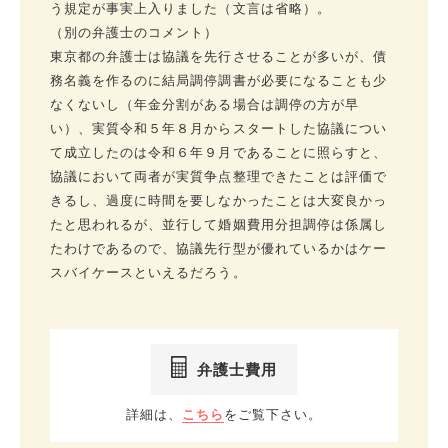
う規定が事実上入りました（文言は省略）。
（別の弁護士のコメント）
東京都の弁護士は協議を先行させることが多いが、債
務名義を作るのに結局調停調書が必要になることも少
なくないし（年金分割がある場合は調停の方が早
い）、実質令和５年８月からスタートした協議につい
て成立したのは令和６年９月であることに照らすと、
協議において両者が実質争点整理できたことは評価で
きるし、過度に時間を要しなかったことは大変良かっ
たと思われるが、並行して婚姻費用分担調停は係属し
たわけであるので、協議先行型が優れているかはケー
スバイケースといえるだろう。
弁護士費用
詳細は、
こちら
をご覧下さい。