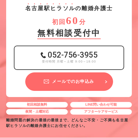
名
古
屋
駅
ヒ
ラ
ソ
ル
の離婚弁護士
60
初回
分
無料相談受付中
052-756-3955
受付時間 月曜～土曜 9:00～18:00
メールでのお申込み
初回相談無料
LINE問い合わせ可能
夜間・土曜対応
アフターケアサービス
離婚問題の解決の最後の最後まで、どんなご不安・ご不満も名古屋
駅ヒラソルの離婚弁護士にお任せください。