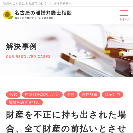
離婚のご相談は名古屋市のヒラソル法律事務所へ
MENU
解決事例
OUR RESOLVED CASES
40代
慰謝料を請求したい
男性
調停離婚
財産分与
離婚を請求された
財産を不正に持ち出された場
合、全て財産の前払いとさせ