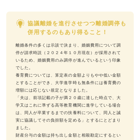
協議離婚を進行させつつ離婚調停も
併用するのもあり得ること！
離婚条件の多くは示談で決まり、婚姻費用について調
停が請求時説（２０２４年１０月現在）が採用されて
いるため、婚姻費用のみ調停が進んでいるという印象
でした。
養育費については、算定表の金額よりもやや低い金額
とすることができ、大学進学時も無条件には養育費の
増額には応じない規定となりました。
「夫は、前項記載の子が満２０歳に達した時点で、大
学又はこれに準ずる高等教育機関に進学している場合
は、同人が卒業するまでの扶養料について、同人と誠
実に協議してその負担額を定める」とするにとどまり
ました。
財産分与の金額は持ち出し金額と相殺勘定にするとい